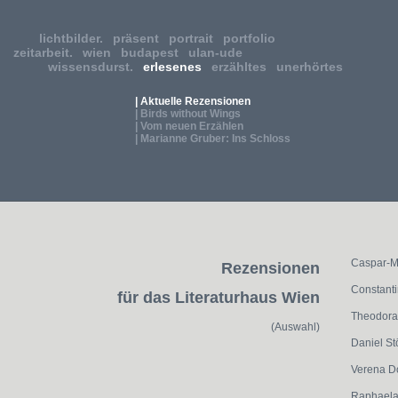
lichtbilder.
präsent
portrait
portfolio
zeitarbeit.
wien
budapest
ulan-ude
wissensdurst.
erlesenes
erzähltes
unerhörtes
| Aktuelle Rezensionen
| Birds without Wings
| Vom neuen Erzählen
| Marianne Gruber: Ins Schloss
Caspar-M
Rezensionen
Constanti
für das Literaturhaus Wien
Theodora
(Auswahl)
Daniel St
Verena D
Raphaela