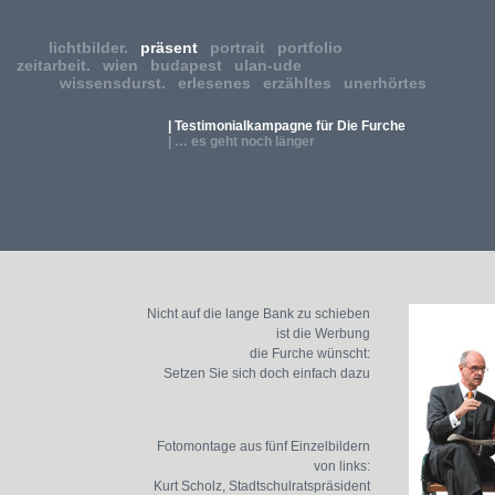
lichtbilder.
präsent
portrait
portfolio
zeitarbeit.
wien
budapest
ulan-ude
wissensdurst.
erlesenes
erzähltes
unerhörtes
| Testimonialkampagne für Die Furche
| … es geht noch länger
Nicht auf die lange Bank zu schieben
ist die Werbung
die Furche wünscht:
Setzen Sie sich doch einfach dazu
Fotomontage aus fünf Einzelbildern
von links:
Kurt Scholz, Stadtschulratspräsident