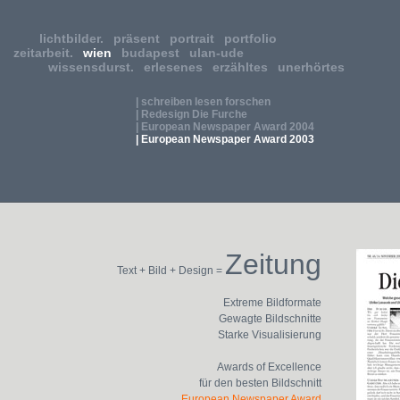
lichtbilder.
präsent
portrait
portfolio
zeitarbeit.
wien
budapest
ulan-ude
wissensdurst.
erlesenes
erzähltes
unerhörtes
| schreiben lesen forschen
| Redesign Die Furche
| European Newspaper Award 2004
| European Newspaper Award 2003
Zeitung
Text + Bild + Design =
Extreme Bildformate
Gewagte Bildschnitte
Starke Visualisierung
Awards of Excellence
für den besten Bildschnitt
European Newspaper Award